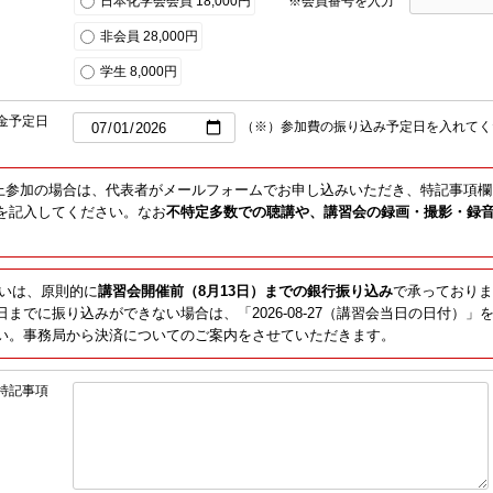
日本化学会会員 18,000円
※会員番号を入力
非会員 28,000円
学生 8,000円
金予定日
（※）参加費の振り込み予定日を入れて
上参加の場合は、代表者がメールフォームでお申し込みいただき、特記事項
を記入してください。なお
不特定多数での聴講や、講習会の録画・撮影・録
。
いは、原則的に
講習会開催前（8月13日）までの銀行振り込み
で承っておりま
までに振り込みができない場合は、「2026-08-27（講習会当日の日付）
い。事務局から決済についてのご案内をさせていただきます。
特記事項