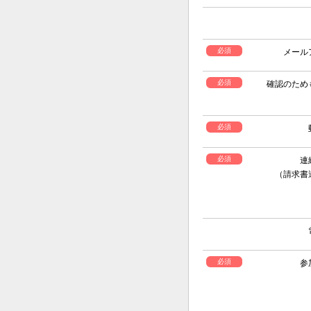
必須
メール
必須
確認のため
必須
必須
連
（請求書
必須
参