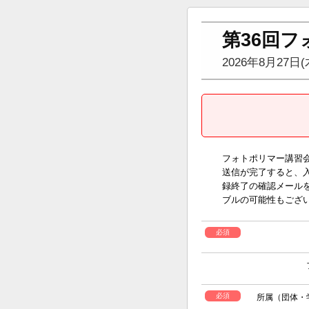
第36回
2026年8月2
フォトポリマー講習
送信が完了すると、入
録終了の確認メール
ブルの可能性もござ
必須
必須
所属（団体・